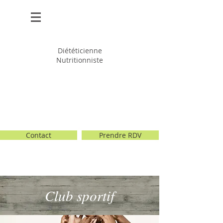
Anne-Sophie
JAMOTEAU
Diététicienne
Nutritionniste
Contact
Prendre RDV
Club sportif