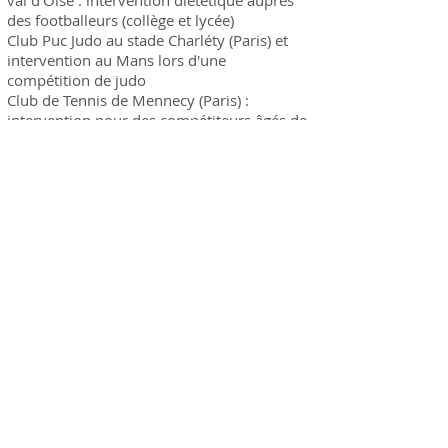
val d'Oise : intervention diététique auprès
des footballeurs (collège et lycée)
Club Puc Judo au stade Charléty (Paris) et
intervention au Mans lors d'une
compétition de judo
Club de Tennis de Mennecy (Paris) :
intervention pour des compétiteurs âgés de
7 à 20 ans
Club de Tennis de l'Haÿ les Roses :
intervention diététique sur l'équilibre
alimentaire et l'alimentation adaptée en
tournoi chez des jeunes âgés entre 10 et 17
ans.
Contact
Anne-Sophie JAMOTEAU
Diététicienne - Nutritionniste